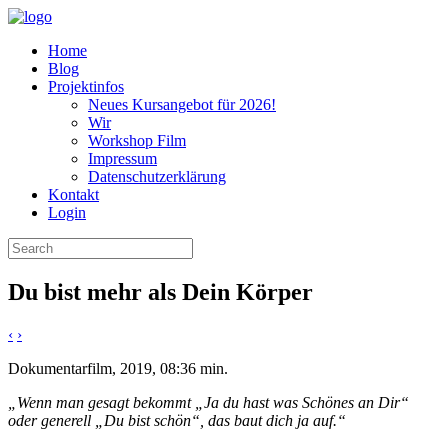
Home
Blog
Projektinfos
Neues Kursangebot für 2026!
Wir
Workshop Film
Impressum
Datenschutzerklärung
Kontakt
Login
Search
for:
Du bist mehr als Dein Körper
‹
›
Dokumentarfilm, 2019, 08:36 min.
„Wenn man gesagt bekommt „Ja du hast was Schönes an Dir“
oder generell „Du bist schön“, das baut dich ja auf.“