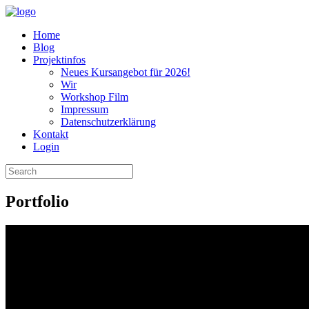
Home
Blog
Projektinfos
Neues Kursangebot für 2026!
Wir
Workshop Film
Impressum
Datenschutzerklärung
Kontakt
Login
Search
for:
Portfolio