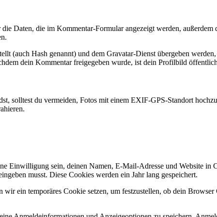
die Daten, die im Kommentar-Formular angezeigt werden, außerdem di
en.
tellt (auch Hash genannt) und dem Gravatar-Dienst übergeben werden, 
Nachdem dein Kommentar freigegeben wurde, ist dein Profilbild öffentli
lädst, solltest du vermeiden, Fotos mit einem EXIF-GPS-Standort hochzu
ahieren.
e Einwilligung sein, deinen Namen, E-Mail-Adresse und Website in Coo
eingeben musst. Diese Cookies werden ein Jahr lang gespeichert.
en wir ein temporäres Cookie setzen, um festzustellen, ob dein Browse
deine Anmeldeinformationen und Anzeigeoptionen zu speichern. Anmeld