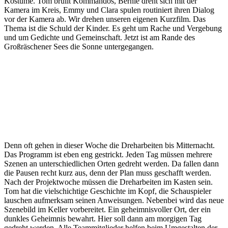
Kostüme. Tom brüllt Kommandos, Bernie dreht sich mit der
Kamera im Kreis, Emmy und Clara spulen routiniert ihren Dialog
vor der Kamera ab. Wir drehen unseren eigenen Kurzfilm. Das
Thema ist die Schuld der Kinder. Es geht um Rache und Vergebung
und um Gedichte und Gemeinschaft. Jetzt ist am Rande des
Großräschener Sees die Sonne untergegangen.
Denn oft gehen in dieser Woche die Dreharbeiten bis Mitternacht.
Das Programm ist eben eng gestrickt. Jeden Tag müssen mehrere
Szenen an unterschiedlichen Orten gedreht werden. Da fallen dann
die Pausen recht kurz aus, denn der Plan muss geschafft werden.
Nach der Projektwoche müssen die Dreharbeiten im Kasten sein.
Tom hat die vielschichtige Geschichte im Kopf, die Schauspieler
lauschen aufmerksam seinen Anweisungen. Nebenbei wird das neue
Szenebild im Keller vorbereitet. Ein geheimnisvoller Ort, der ein
dunkles Geheimnis bewahrt. Hier soll dann am morgigen Tag
gedreht werden. Alle Teammitglieder helfen beim Umgestalten der